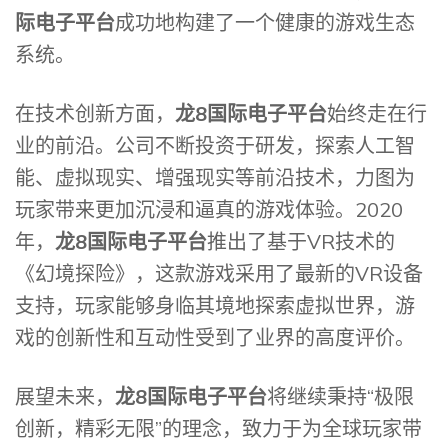
际电子平台
成功地构建了一个健康的游戏生态
系统。
在技术创新方面，
龙8国际电子平台
始终走在行
业的前沿。公司不断投资于研发，探索人工智
能、虚拟现实、增强现实等前沿技术，力图为
玩家带来更加沉浸和逼真的游戏体验。2020
年，
龙8国际电子平台
推出了基于VR技术的
《幻境探险》，这款游戏采用了最新的VR设备
支持，玩家能够身临其境地探索虚拟世界，游
戏的创新性和互动性受到了业界的高度评价。
展望未来，
龙8国际电子平台
将继续秉持“极限
创新，精彩无限”的理念，致力于为全球玩家带