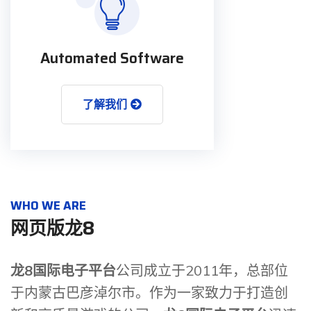
Automated Software
了解我们
WHO WE ARE
网页版龙8
龙8国际电子平台
公司成立于2011年，总部位
于内蒙古巴彦淖尔市。作为一家致力于打造创